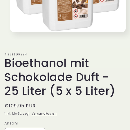
Medien
1
in
Modal
öffnen
KIESELGREEN
Bioethanol mit
Schokolade Duft -
25 Liter (5 x 5 Liter)
Normaler
€109,95 EUR
Preis
inkl. MwSt. zzgl.
Versandkosten
Anzahl