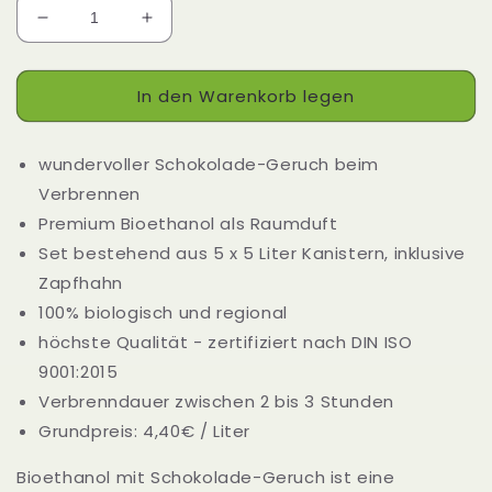
Verringere
Erhöhe
die
die
Menge
Menge
In den Warenkorb legen
für
für
Bioethanol
Bioethanol
mit
mit
wundervoller Schokolade-Geruch beim
Schokolade
Schokolade
Duft
Duft
Verbrennen
-
-
Premium Bioethanol als Raumduft
25
25
Set bestehend aus 5 x 5 Liter Kanistern, inklusive
Liter
Liter
(5
(5
Zapfhahn
x
x
100% biologisch und regional
5
5
höchste Qualität - zertifiziert nach DIN ISO
Liter)
Liter)
9001:2015
Verbrenndauer zwischen 2 bis 3 Stunden
Grundpreis: 4,40€ / Liter
Bioethanol mit Schokolade-Geruch ist eine