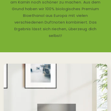
am Kamin noch schöner zu machen. Aus dem
Grund haben wir 100% biologisches Premium
Bioethanol aus Europa mit vielen
verschiedenen Duftnoten kombiniert. Das
Ergebnis lässt sich riechen, überzeug dich
selbst!