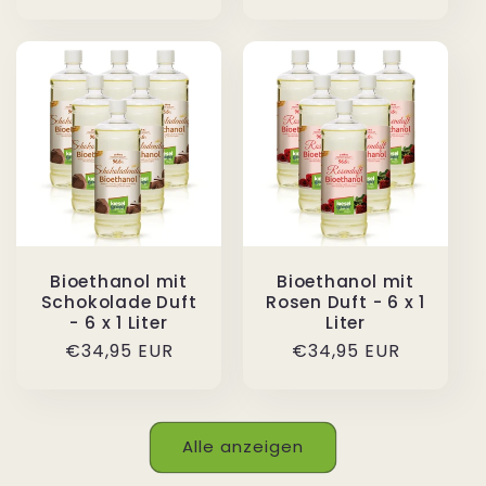
Preis
Preis
Bioethanol mit
Bioethanol mit
Schokolade Duft
Rosen Duft - 6 x 1
- 6 x 1 Liter
Liter
Normaler
€34,95 EUR
Normaler
€34,95 EUR
Preis
Preis
Alle anzeigen