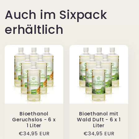
Auch im Sixpack
erhältlich
Bioethanol
Bioethanol mit
Geruchslos - 6 x
Wald Duft - 6 x 1
1 Liter
Liter
Normaler
€34,95 EUR
Normaler
€34,95 EUR