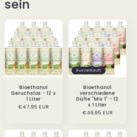
sein
Ausverkauft
Bioethanol
Bioethanol
Geruchslos - 12 x
verschiedene
1 Liter
Düfte "Mix 1" - 12
x 1 Liter
Normaler
€47,95 EUR
Normaler
€49,95 EUR
Preis
Preis