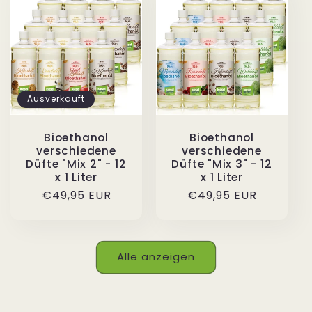
Ausverkauft
Bioethanol
Bioethanol
verschiedene
verschiedene
Düfte "Mix 2" - 12
Düfte "Mix 3" - 12
x 1 Liter
x 1 Liter
Normaler
€49,95 EUR
Normaler
€49,95 EUR
Preis
Preis
Alle anzeigen