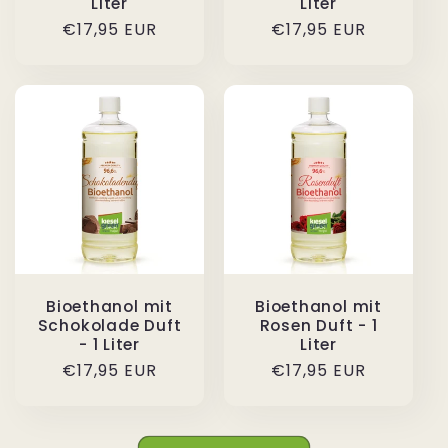
Liter
Liter
Normaler
€17,95 EUR
Normaler
€17,95 EUR
Preis
Preis
Bioethanol mit
Bioethanol mit
Schokolade Duft
Rosen Duft - 1
- 1 Liter
Liter
Normaler
€17,95 EUR
Normaler
€17,95 EUR
Preis
Preis