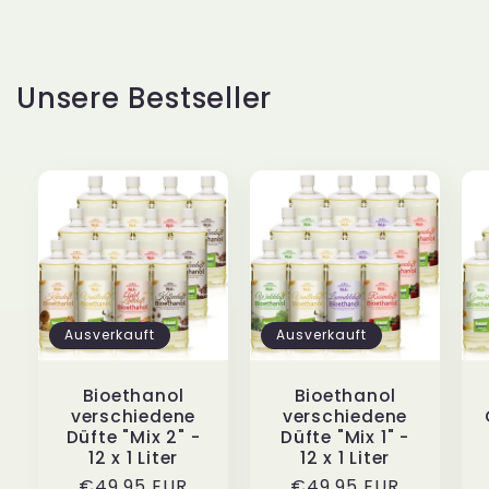
Unsere Bestseller
Ausverkauft
Ausverkauft
Bioethanol
Bioethanol
verschiedene
verschiedene
Düfte "Mix 2" -
Düfte "Mix 1" -
12 x 1 Liter
12 x 1 Liter
Normaler
€49,95 EUR
Normaler
€49,95 EUR