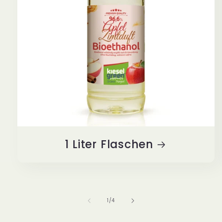
1 Liter Flaschen
von
1
/
4