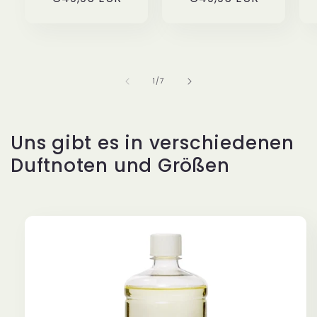
Preis
Preis
von
1
/
7
Uns gibt es in verschiedenen
Duftnoten und Größen