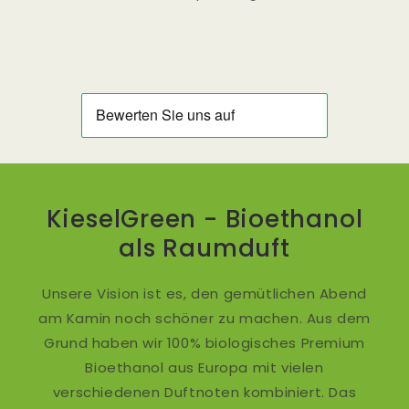
KieselGreen - Bioethanol
als Raumduft
Unsere Vision ist es, den gemütlichen Abend
am Kamin noch schöner zu machen. Aus dem
Grund haben wir 100% biologisches Premium
Bioethanol aus Europa mit vielen
verschiedenen Duftnoten kombiniert. Das