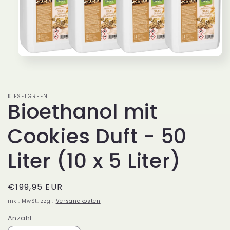
Medien
1
in
Modal
öffnen
KIESELGREEN
Bioethanol mit
Cookies Duft - 50
Liter (10 x 5 Liter)
Normaler
€199,95 EUR
Preis
inkl. MwSt. zzgl.
Versandkosten
Anzahl