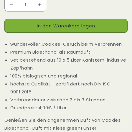
Verringere
Erhöhe
die
die
Menge
Menge
In den Warenkorb legen
für
für
Bioethanol
Bioethanol
mit
mit
wundervoller Cookies-Geruch beim Verbrennen
Cookies
Cookies
Duft
Duft
Premium Bioethanol als Raumduft
-
-
Set bestehend aus 10 x 5 Liter Kanistern, inklusive
50
50
Zapfhahn
Liter
Liter
(10
(10
100% biologisch und regional
x
x
höchste Qualität - zertifiziert nach DIN ISO
5
5
9001:2015
Liter)
Liter)
Verbrenndauer zwischen 2 bis 3 Stunden
Grundpreis: 4,00€ / Liter
Genießen Sie den angenehmen Duft von Cookies
Bioethanol-Duft mit Kieselgreen! Unser